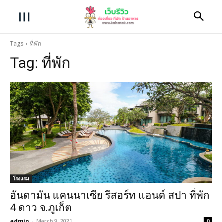
Tags
ที่พัก
Tag:
ที่พัก
เมนู
ลงประกาศโพสรีวิว
หน้าแรก
ท่องเที่ยว
โรงแรม
ร้านอาหาร
อันดามัน แคนนาเซีย รีสอร์ท แอนด์ สปา ที่พัก
4 ดาว จ.ภูเก็ต
รีวิวที่พัก
admin
-
March 9, 2021
0