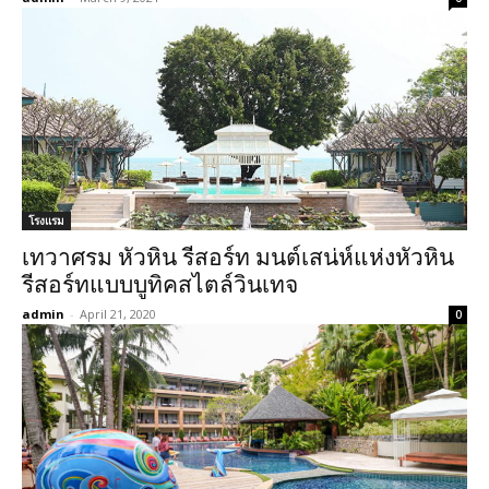
แพ็คเกจทัวร์
ดำน้ำแสมสาร
เรื่องอื่นๆ
รับสมัครงาน
โรงแรม
เทวาศรม หัวหิน รีสอร์ท มนต์เสน่ห์แห่งหัวหิน
Search
รีสอร์ทแบบบูทิคสไตล์วินเทจ
admin
-
April 21, 2020
0